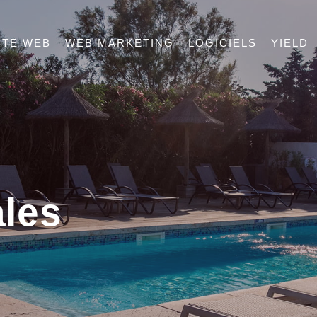
ITE WEB
WEB MARKETING
LOGICIELS
YIELD
ales