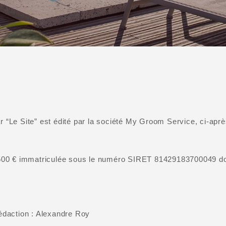
Le Site” est édité par la société My Groom Service, ci-après
500 € immatriculée sous le numéro SIRET 81429183700049 don
rédaction : Alexandre Roy