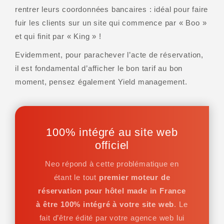
rentrer leurs coordonnées bancaires : idéal pour faire
fuir les clients sur un site qui commence par « Boo »
et qui finit par « King » !
Evidemment, pour parachever l’acte de réservation,
il est fondamental d’afficher le bon tarif au bon
moment, pensez également Yield management.
100% intégré au site web
officiel
Neo répond à cette problématique en
étant le tout
premier moteur de
réservation pour hôtel made in France
à être 100% intégré à votre site web
. Le
fait d’être édité par votre agence web lui