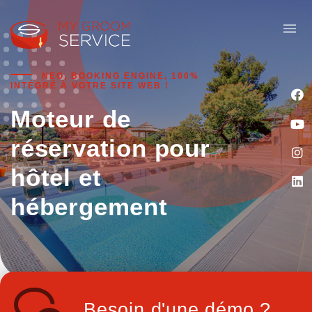
menu
NEO, BOOKING ENGINE, 100%
INTÉGRÉ À VOTRE SITE WEB !
Moteur de
réservation pour
hôtel et
hébergement
Besoin d'une démo ?