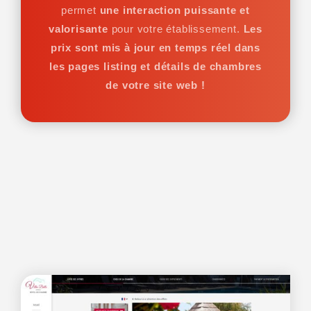
permet
une interaction puissante et
valorisante
pour votre établissement.
Les
prix sont mis à jour en temps réel dans
les pages listing et détails de chambres
de votre site web !