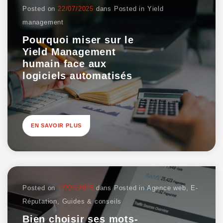
Posted on
22/07/2025
dans
Posted in
Yield
management
Pourquoi miser sur le
Yield Management
humain face aux
logiciels automatisés
EN SAVOIR PLUS
Posted on
17/06/2025
dans
Posted in
Agence web
,
E-
Réputation
,
Guides & conseils
Bien choisir ses mots-