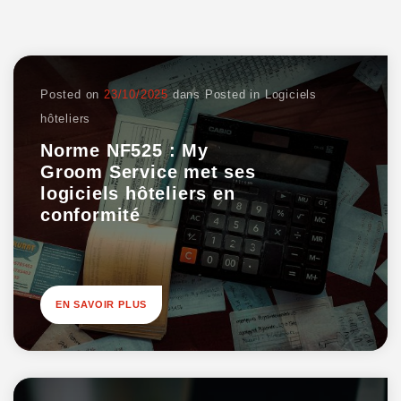
Posted on
23/10/2025
dans
Posted in
Logiciels
hôteliers
Norme NF525 : My
Groom Service met ses
logiciels hôteliers en
conformité
EN SAVOIR PLUS