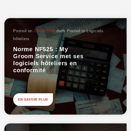
Posted on
23/10/2025
dans
Posted in
Logiciels
hôteliers
Norme NF525 : My
Groom Service met ses
logiciels hôteliers en
conformité
EN SAVOIR PLUS