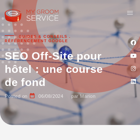
menu
GUIDES & CONSEILS
.
RÉFÉRENCEMENT GOOGLE
SEO Off-Site pour
hôtel : une course
de fond
date_range
Posted on
06/08/2024
par
Marion