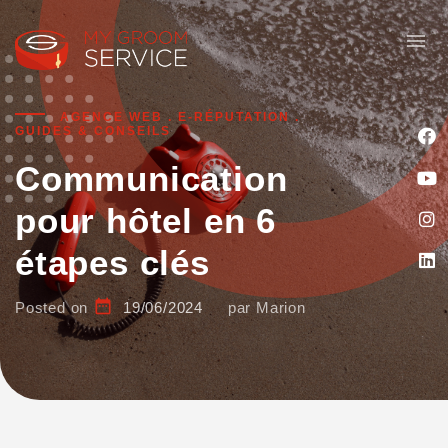
menu
AGENCE WEB
.
E-RÉPUTATION
.
GUIDES & CONSEILS
Communication
pour hôtel en 6
étapes clés
date_range
Posted on
19/06/2024
par
Marion