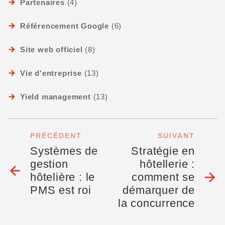
Partenaires
(4)
Référencement Google
(6)
Site web officiel
(8)
Vie d'entreprise
(13)
Yield management
(13)
PRÉCÉDENT
SUIVANT
Systèmes de
Stratégie en
gestion
hôtellerie :
arrow_back
arrow_forward
hôtelière : le
comment se
PMS est roi
démarquer de
la concurrence